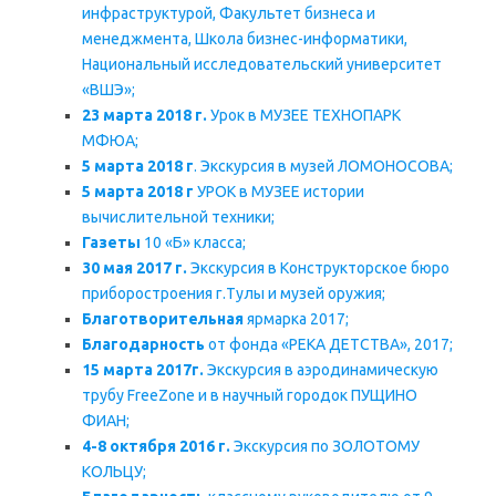
инфраструктурой, Факультет бизнеса и
менеджмента, Школа бизнес-информатики,
Национальный исследовательский университет
«ВШЭ»;
23 марта 2018 г.
Урок в МУЗЕЕ ТЕХНОПАРК
МФЮА;
5 марта 2018 г
. Экскурсия в музей ЛОМОНОСОВА;
5 марта 2018 г
УРОК в МУЗЕЕ истории
вычиcлительной техники;
Газеты
10 «Б» класса;
30 мая 2017 г.
Экскурсия в Конструкторское бюро
приборостроения г.Тулы и музей оружия;
Благотворительная
ярмарка 2017;
Благодарность
от фонда «РЕКА ДЕТСТВА», 2017;
15 марта 2017г.
Э
кскурсия
в аэродинамическую
трубу FreeZone и в научный г
ородо
к ПУЩИНО
ФИАН;
4-8 октября 2016 г.
Экскурсия по ЗОЛОТОМУ
КОЛЬЦУ;