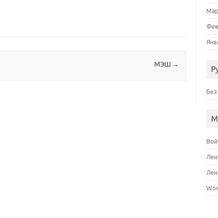
Мар
Фев
Янв
МЭШ
→
Р
Без
М
Вой
Лен
Лен
Wor