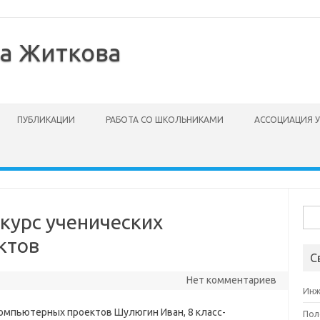
на Житкова
ПУБЛИКАЦИИ
РАБОТА СО ШКОЛЬНИКАМИ
АССОЦИАЦИЯ 
Най
нкурс ученических
ктов
С
Нет комментариев
Инж
 компьютерных проектов Шулюгин Иван, 8 класс-
Пол