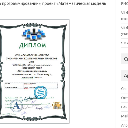
в программировании», проект «Математическая модель
РИС
VII
шко
VII
учи
Я и
С
А
Сен
Окт
Сен
Май
Апр