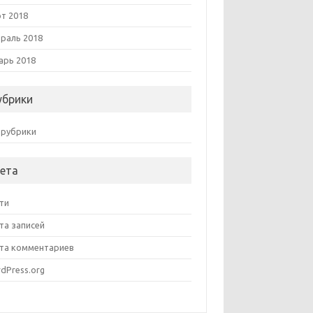
т 2018
раль 2018
арь 2018
убрики
 рубрики
ета
ти
та записей
та комментариев
dPress.org