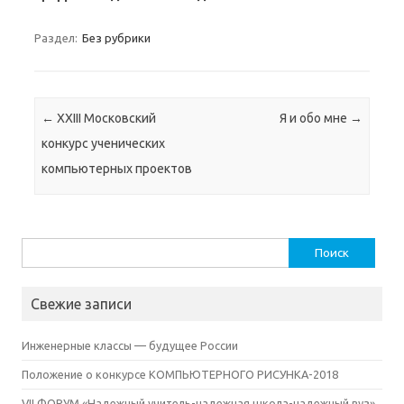
Раздел:
Без рубрики
Навигация по записям
←
XXIII Московский
Я и обо мне
→
конкурс ученических
компьютерных проектов
Найти:
Свежие записи
Инженерные классы — будущее России
Положение о конкурсе КОМПЬЮТЕРНОГО РИСУНКА-2018
VII ФОРУМ «Надежный учитель-надежная школа-надежный вуз»